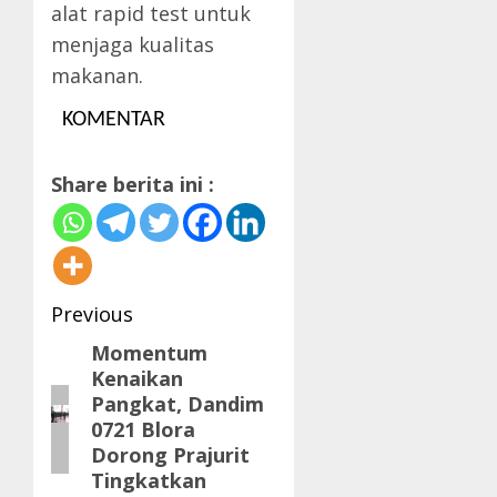
alat rapid test untuk
menjaga kualitas
makanan.
KOMENTAR
Share berita ini :
Post
Previous
navigation
Momentum
Previous
Kenaikan
post:
Pangkat, Dandim
0721 Blora
Dorong Prajurit
Tingkatkan