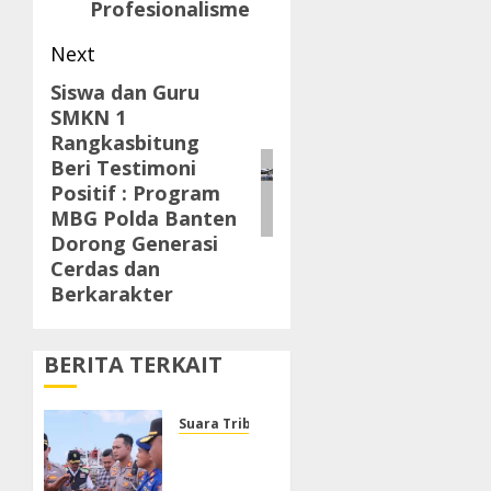
Profesionalisme
Next
Siswa dan Guru
Next
SMKN 1
post:
Rangkasbitung
Beri Testimoni
Positif : Program
MBG Polda Banten
Dorong Generasi
Cerdas dan
Berkarakter
BERITA TERKAIT
Suara Tribrata
Polresta
Sumenep