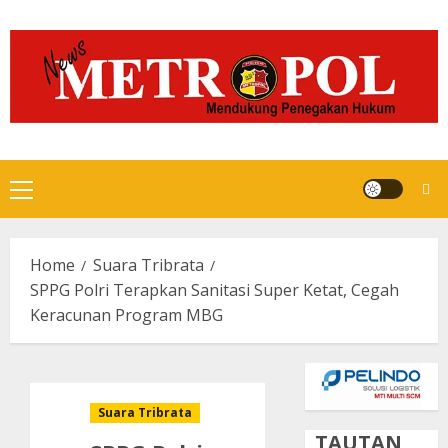
Skip
to
content
Primary
Menu
Home
Suara Tribrata
SPPG Polri Terapkan Sanitasi Super Ketat, Cegah
Keracunan Program MBG
Suara Tribrata
TAUTAN