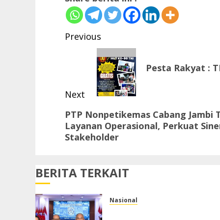
Post
Previous
navigation
Previous
Pesta Rakyat : T
post:
Next
Next
PTP Nonpetikemas Cabang Jambi T
Layanan Operasional, Perkuat Sine
post:
Stakeholder
BERITA TERKAIT
Nasional
Ketua Umum APTIKNAS dan