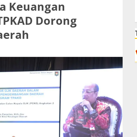
ina Keuangan
 TPKAD Dorong
aerah