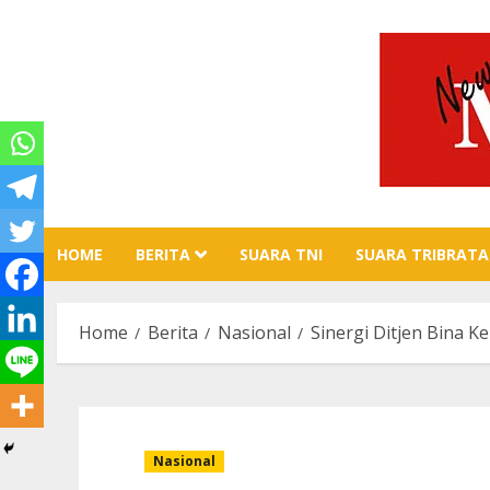
Skip
to
content
HOME
BERITA
SUARA TNI
SUARA TRIBRATA
Home
Berita
Nasional
Sinergi Ditjen Bina
Nasional