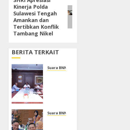
SHRI Apresiasi
Next
Kinerja Polda
post:
Sulawesi Tengah
Amankan dan
Tertibkan Konflik
Tambang Nikel
BERITA TERKAIT
Suara BNN
BNN
dan
Kantor
Staf
Presiden
Perkuat
Sinergi
Suara BNN
Penanggulangan
Kepala
Narkotika
BNN RI