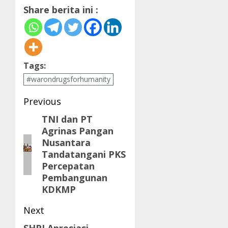
Share berita ini :
Tags:
#warondrugsforhumanity
Post
Previous
navigation
TNI dan PT
Previous
Agrinas Pangan
post:
Nusantara
Tandatangani PKS
Percepatan
Pembangunan
KDKMP
Next