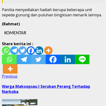
Panitia menyediakan hadiah berupa beberapa unit
sepeda gunung dan puluhan bingkisan menarik lainnya.
(Rahmat)
KOMENTAR
Share berita ini :
Post
Previous
Previous
post:
navigation
Warga Makoopsau l Serukan Perang Terhadap
Narkoba