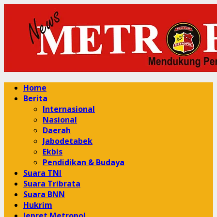
Skip
to
content
Primary
Home
Menu
Berita
Internasional
Nasional
Daerah
Jabodetabek
Ekbis
Pendidikan & Budaya
Suara TNI
Suara Tribrata
Suara BNN
Hukrim
Jepret Metropol