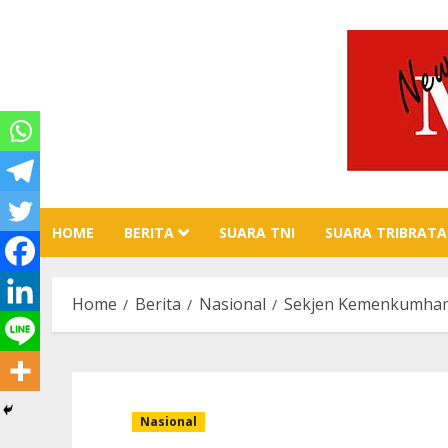
Skip
to
content
HOME
BERITA
SUARA TNI
SUARA TRIBRATA
Home
Berita
Nasional
Sekjen Kemenkumham 
Nasional