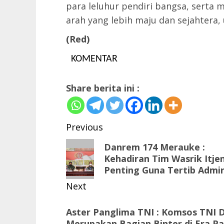
para leluhur pendiri bangsa, sert
arah yang lebih maju dan sejahtera,
(Red)
KOMENTAR
Share berita ini :
Post
Previous
navigation
Previous
Danrem 174 Merauke :
Kehadiran Tim Wasrik Itj
post:
Penting Guna Tertib Admin
Next
Next
Aster Panglima TNI : Komsos TNI
post:
Merupakan Bagian Binter di Era P