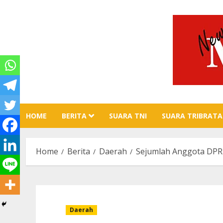
Skip
to
content
HOME
BERITA
SUARA TNI
SUARA TRIBRATA
Home
Berita
Daerah
Sejumlah Anggota DPR
Daerah