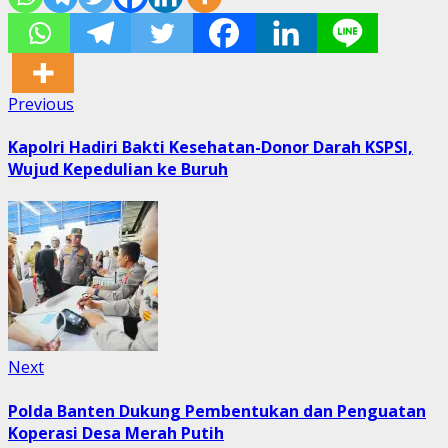
Post
Previous
Previous
post:
navigation
Kapolri Hadiri Bakti Kesehatan-Donor Darah KSPSI,
Wujud Kepedulian ke Buruh
Next
Next
post:
Polda Banten Dukung Pembentukan dan Penguatan
Koperasi Desa Merah Putih