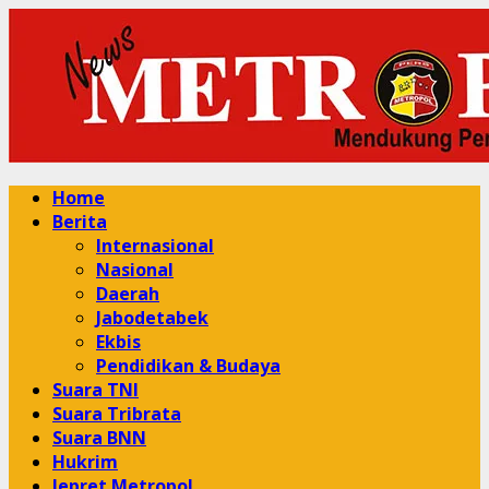
Skip
to
content
Primary
Home
Menu
Berita
Internasional
Nasional
Daerah
Jabodetabek
Ekbis
Pendidikan & Budaya
Suara TNI
Suara Tribrata
Suara BNN
Hukrim
Jepret Metropol