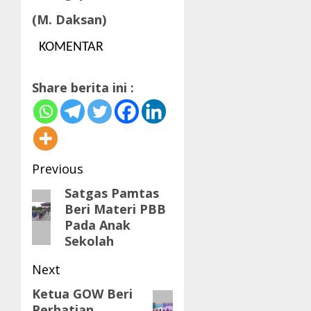
(M. Daksan)
KOMENTAR
Share berita ini :
Post
Previous
navigation
Satgas Pamtas
Previous
Beri Materi PBB
post:
Pada Anak
Sekolah
Next
Ketua GOW Beri
Next
Perhatian