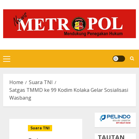
Skip
to
content
Primary
Menu
Home
Suara TNI
Satgas TMMD ke 99 Kodim Kolaka Gelar Sosialisasi
Wasbang
Suara TNI
TAUTAN