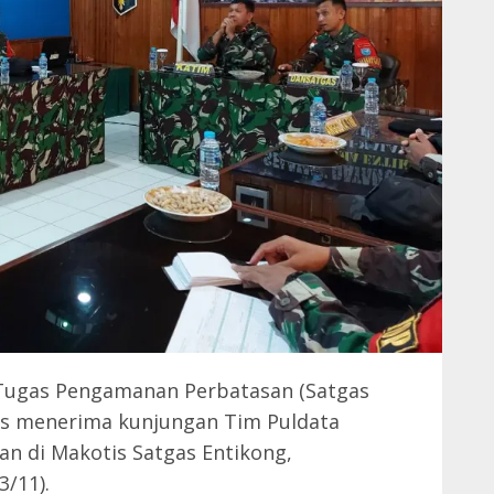
Tugas Pengamanan Perbatasan (Satgas
uas menerima kunjungan Tim Puldata
n di Makotis Satgas Entikong,
3/11).