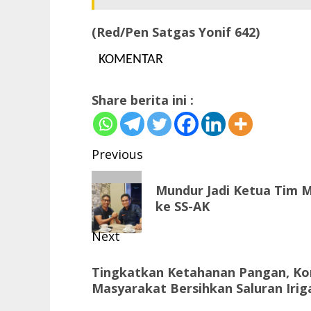
(Red/Pen Satgas Yonif 642)
KOMENTAR
Share berita ini :
Post
Previous
navigation
Previous
Mundur Jadi Ketua Tim M
post:
ke SS-AK
Next
Next
Tingkatkan Ketahanan Pangan, Ko
post:
Masyarakat Bersihkan Saluran Irig