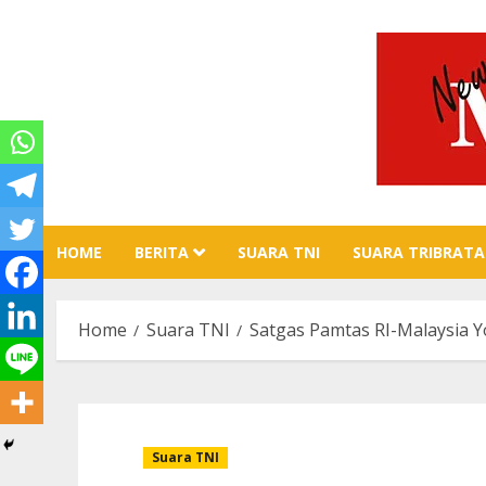
Skip
to
content
HOME
BERITA
SUARA TNI
SUARA TRIBRATA
Home
Suara TNI
Satgas Pamtas RI-Malaysia 
Suara TNI