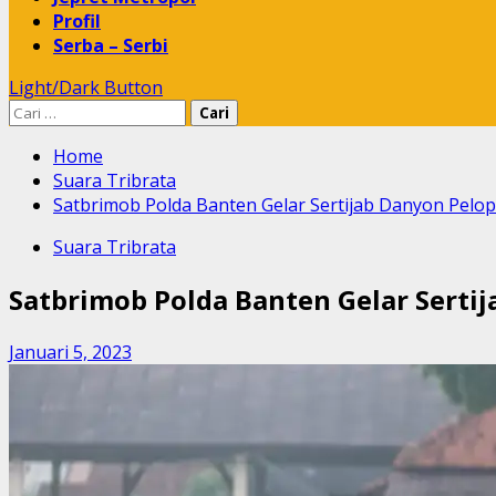
Profil
Serba – Serbi
Light/Dark Button
Cari
untuk:
Home
Suara Tribrata
Satbrimob Polda Banten Gelar Sertijab Danyon Pelo
Suara Tribrata
Satbrimob Polda Banten Gelar Serti
Januari 5, 2023