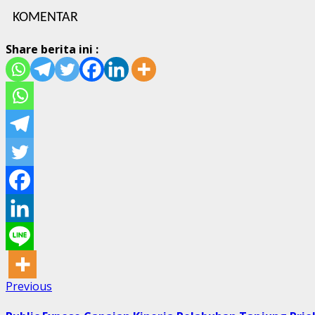
KOMENTAR
Share berita ini :
Post
Previous
Previous
post:
navigation