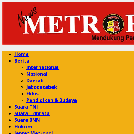
Skip
to
content
Primary
Home
Menu
Berita
Internasional
Nasional
Daerah
Jabodetabek
Ekbis
Pendidikan & Budaya
Suara TNI
Suara Tribrata
Suara BNN
Hukrim
Jepret Metropol