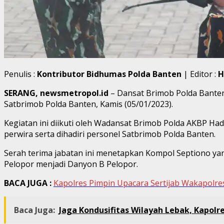
Penulis :
Kontributor Bidhumas Polda Banten
| Editor :
H
SERANG, newsmetropol.id
– Dansat Brimob Polda Banten
Satbrimob Polda Banten, Kamis (05/01/2023).
Kegiatan ini diikuti oleh Wadansat Brimob Polda AKBP Ha
perwira serta dihadiri personel Satbrimob Polda Banten.
Serah terima jabatan ini menetapkan Kompol Septiono ya
Pelopor menjadi Danyon B Pelopor.
BACA JUGA :
Kapolres Pimpin Upacara Sertijab Wakapolre
Baca Juga:
Jaga Kondusifitas Wilayah Lebak, Kapol