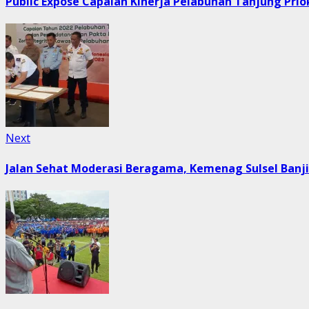
Public Expose Capaian Kinerja Pelabuhan Tanjung Prio
Next
Next
post:
Jalan Sehat Moderasi Beragama, Kemenag Sulsel Banji