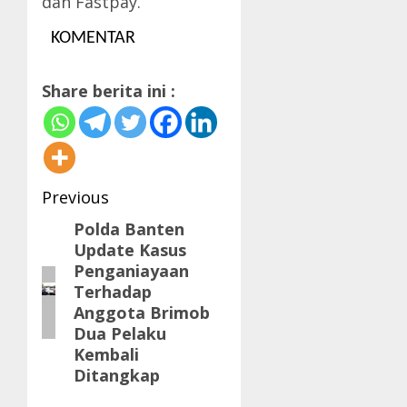
dan Fastpay.
KOMENTAR
Share berita ini :
Post
Previous
navigation
Polda Banten
Previous
Update Kasus
post:
Penganiayaan
Terhadap
Anggota Brimob
Dua Pelaku
Kembali
Ditangkap