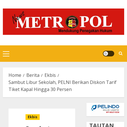
Skip
to
content
Primary
Menu
Home
Berita
Ekbis
Sambut Libur Sekolah, PELNI Berikan Diskon Tarif
Tiket Kapal Hingga 30 Persen
Ekbis
TAUTAN