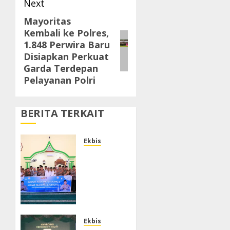
Next
Mayoritas
Next
Kembali ke Polres,
post:
1.848 Perwira Baru
Disiapkan Perkuat
Garda Terdepan
Pelayanan Polri
BERITA TERKAIT
Ekbis
Melalui
Jumat
Keliling,
Kapolda
Banten
Imbau
Orang
Ekbis