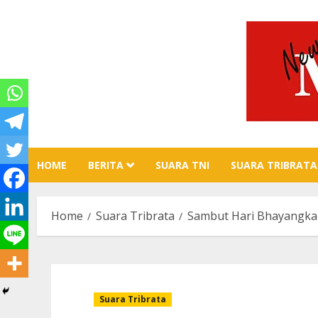
Skip
to
content
HOME
BERITA
SUARA TNI
SUARA TRIBRATA
Home
Suara Tribrata
Sambut Hari Bhayangkar
Suara Tribrata