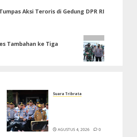
Tumpas Aksi Teroris di Gedung DPR RI
kes Tambahan ke Tiga
Suara Tribrata
Polda Banten Gelar Apel
Kesiapsiagaan Karhutla
2026, Perkuat Sinergi
Antisipasi Bencana
AGUSTUS 4, 2026
0