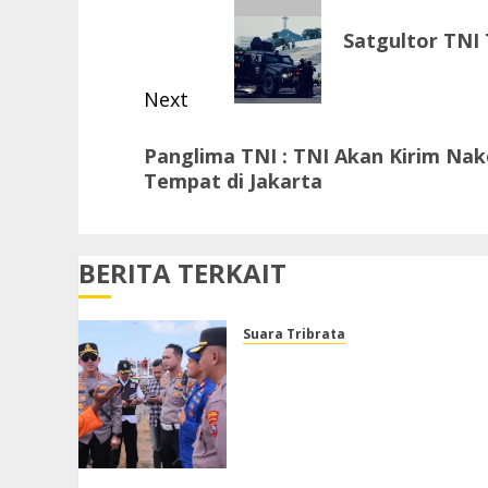
navigation
Previous
Satgultor TNI 
post:
Next
Next
Panglima TNI : TNI Akan Kirim Na
post:
Tempat di Jakarta
BERITA TERKAIT
Suara Tribrata
Polresta Sumenep Buka
Posko Darurat, Respon
Cepat Penanganan Korban
Kebakaran KM Mutiara
Sentosa 2
AGUSTUS 4, 2026
0