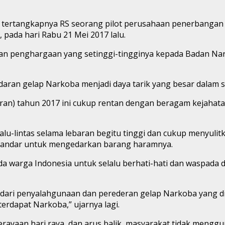
ertangkapnya RS seorang pilot perusahaan penerbangan
pada hari Rabu 21 Mei 2017 lalu.
penghargaan yang setinggi-tingginya kepada Badan Narko
aran gelap Narkoba menjadi daya tarik yang besar dalam s
baran) tahun 2017 ini cukup rentan dengan beragam kejahat
 lalu-lintas selama lebaran begitu tinggi dan cukup menyul
 bandar untuk mengedarkan barang haramnya.
 warga Indonesia untuk selalu berhati-hati dan waspad
 dari penyalahgunaan dan perederan gelap Narkoba yang d
erdapat Narkoba,” ujarnya lagi.
ayaan hari raya, dan arus balik, masyarakat tidak mengg