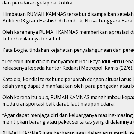
dan peredaran gelap narkotika.
Himbauan RUMAH KAMNAS tersebut disampaikan setelah t
Bukti 5,03 gram Hashish di Lombok, Nusa Tenggara Barat, 
Oleh karenanya RUMAH KAMNAS memberikan apresiasi dan 
keberhasilannya tersebut.
Kata Bogie, tindakan kejahatan penyalahgunaan dan pered
“Terlebih libur dalam menyambut Hari Raya Idul Fitri (Le
releasenya kepada Kantor Redaksi Metropol, Kamis (22/6).
Kata dia, kondisi tersebut diperparah dengan situasi arus
celah yang dapat dimanfaatkan oleh para pengedar atau
Oleh karena itu pula, RUMAH KAMNAS menghimbau kepada
moda transportasi baik darat, laut maupun udara.
“Agar dapat menjaga diri dan keluarganya masing-masing
menitipkan barang atau paket serta tas yang di dalamnya t
RUMAH KAMNAS juga berharap agar dalam arus mudik, per