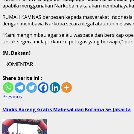
apabila menggunakan Narkoba maka akan membahayakan ke
RUMAH KAMNAS berpesan kepada masyarakat Indonesia un
dengan membawa Narkoba secara ilegal ataupun melaw
“Kami menghimbau agar selalu waspada dan bersikap open
untuk segera melaporkan ke petugas yang berwajib,” pun
(M. Daksan)
KOMENTAR
Share berita ini :
Post
Previous
Previous
post:
navigation
Mudik Bareng Gratis Mabesal dan Kotama Se-Jakarta