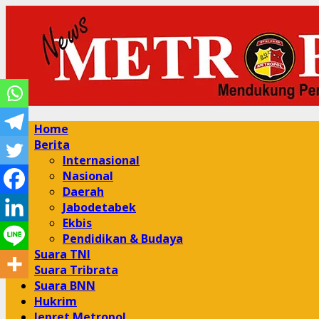
Skip
to
content
Primary
Home
Menu
Berita
Internasional
Nasional
Daerah
Jabodetabek
Ekbis
Pendidikan & Budaya
Suara TNI
Suara Tribrata
Suara BNN
Hukrim
Jepret Metropol