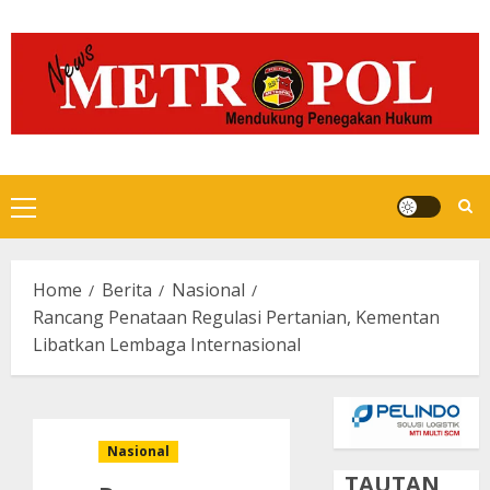
Skip
to
content
Primary
Menu
Home
Berita
Nasional
Rancang Penataan Regulasi Pertanian, Kementan
Libatkan Lembaga Internasional
Nasional
TAUTAN