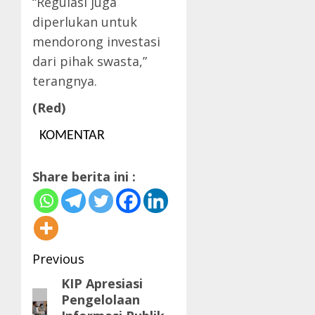
“Regulasi juga
diperlukan untuk
mendorong investasi
dari pihak swasta,”
terangnya.
(Red)
KOMENTAR
Share berita ini :
Post
Previous
navigation
KIP Apresiasi
Previous
Pengelolaan
post: