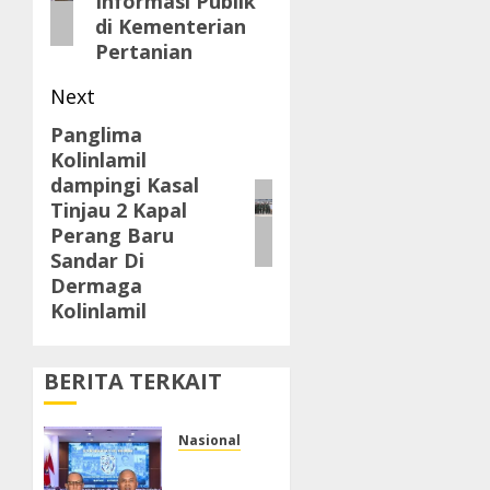
Informasi Publik
di Kementerian
Pertanian
Next
Panglima
Next
Kolinlamil
post:
dampingi Kasal
Tinjau 2 Kapal
Perang Baru
Sandar Di
Dermaga
Kolinlamil
BERITA TERKAIT
Nasional
Ketua