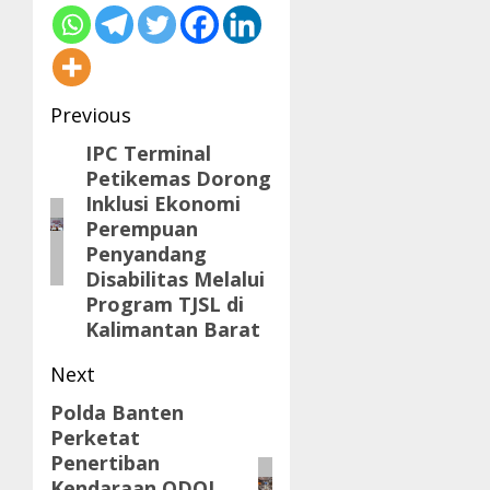
Post
Previous
navigation
IPC Terminal
Previous
Petikemas Dorong
post:
Inklusi Ekonomi
Perempuan
Penyandang
Disabilitas Melalui
Program TJSL di
Kalimantan Barat
Next
Polda Banten
Next
Perketat
post:
Penertiban
Kendaraan ODOL,