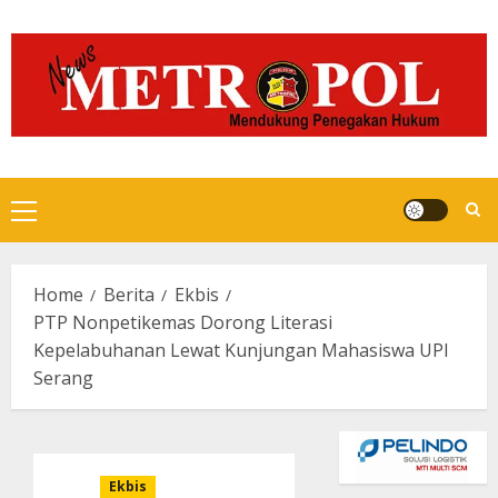
Skip
to
content
Primary
Menu
Home
Berita
Ekbis
PTP Nonpetikemas Dorong Literasi
Kepelabuhanan Lewat Kunjungan Mahasiswa UPI
Serang
Ekbis