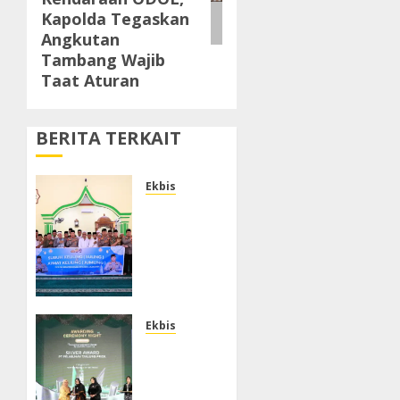
Kapolda Tegaskan
Angkutan
Tambang Wajib
Taat Aturan
BERITA TERKAIT
Ekbis
Melalui
Jumat
Keliling,
Kapolda
Banten
Imbau
Orang
Ekbis
Tua
Komitmen
Perkuat
Social
Pengawasan
Responsibility