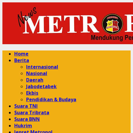
Skip
to
content
Primary
Home
Menu
Berita
Internasional
Nasional
Daerah
Jabodetabek
Ekbis
Pendidikan & Budaya
Suara TNI
Suara Tribrata
Suara BNN
Hukrim
Jepret Metropol