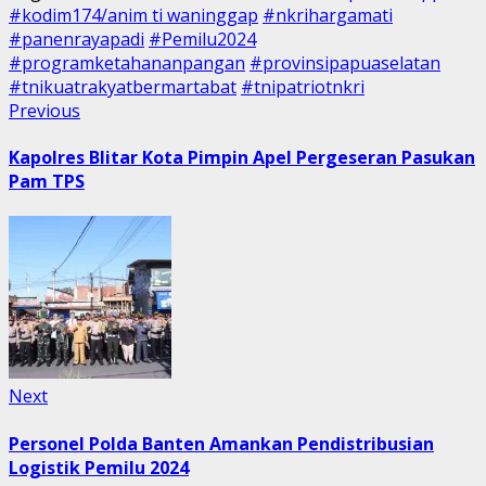
#kodim174/anim ti waninggap
#nkrihargamati
#panenrayapadi
#Pemilu2024
#programketahananpangan
#provinsipapuaselatan
#tnikuatrakyatbermartabat
#tnipatriotnkri
Post
Previous
Previous
post:
navigation
Kapolres Blitar Kota Pimpin Apel Pergeseran Pasukan
Pam TPS
Next
Next
post:
Personel Polda Banten Amankan Pendistribusian
Logistik Pemilu 2024