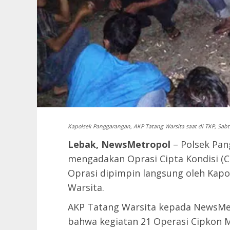
Kapolsek Panggarangan, AKP Tatang Warsita saat di TKP, Sabtu
Lebak, NewsMetropol
– Polsek Pan
mengadakan Oprasi Cipta Kondisi (C
Oprasi dipimpin langsung oleh Kap
Warsita.
AKP Tatang Warsita kepada NewsMet
bahwa kegiatan 21 Operasi Cipkon 