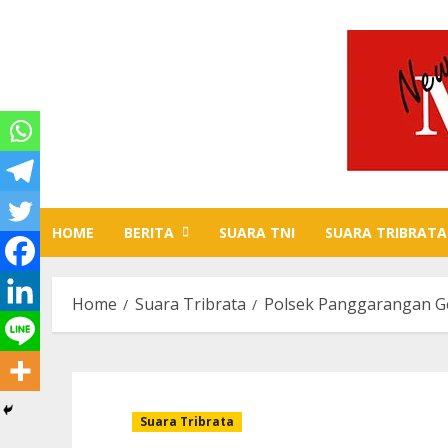
Skip
to
content
HOME
BERITA
SUARA TNI
SUARA TRIBRATA
Home
Suara Tribrata
Polsek Panggarangan Gel
Suara Tribrata