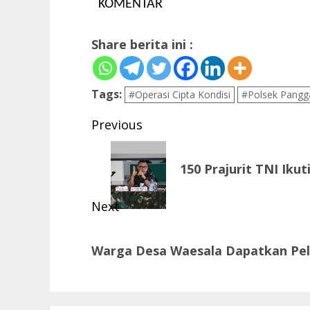
KOMENTAR
Share berita ini :
Tags:
#Operasi Cipta Kondisi
#Polsek Pangg
Post
Previous
navigation
Previous
150 Prajurit TNI Iku
post:
Next
Next
Warga Desa Waesala Dapatkan Pel
post: