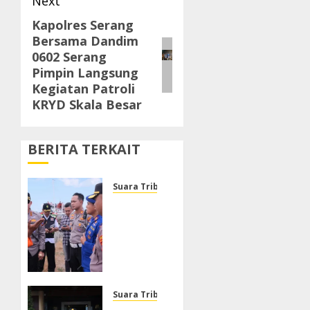
Next
Kapolres Serang
Next
Bersama Dandim
post:
0602 Serang
Pimpin Langsung
Kegiatan Patroli
KRYD Skala Besar
BERITA TERKAIT
Suara Tribrata
Polresta
Sumenep
Buka
Posko
Darurat,
Respon
Cepat
Suara Tribrata