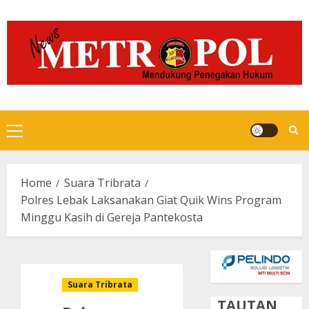
Skip
to
content
Primary
Menu
Home
Suara Tribrata
Polres Lebak Laksanakan Giat Quik Wins Program
Minggu Kasih di Gereja Pantekosta
Suara Tribrata
TAUTAN