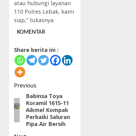
atau hubungi layanan
110 Polres Lebak, kami
siap,” tukasnya.
KOMENTAR
Share berita ini :
Post
Previous
navigation
Babinsa Toya
Previous
Koramil 1615-11
post:
Aikmel Kompak
Perbaiki Saluran
Pipa Air Bersih