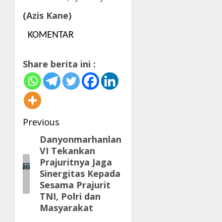
(Azis Kane)
KOMENTAR
Share berita ini :
Post
Previous
navigation
Danyonmarhanlan
Previous
VI Tekankan
post:
Prajuritnya Jaga
Sinergitas Kepada
Sesama Prajurit
TNI, Polri dan
Masyarakat