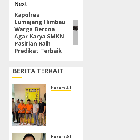
Next
Kapolres
Next
Lumajang Himbau
post:
Warga Berdoa
Agar Karya SMKN
Pasirian Raih
Predikat Terbaik
BERITA TERKAIT
Hukum & Kriminal
Ditreskrimum
Polda
Banten
Tetapkan
Dua
Tersangka
Kasus
Hukum & Kriminal