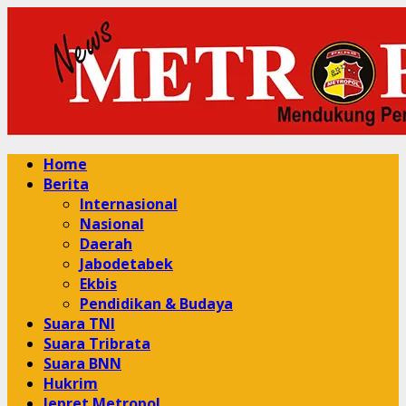
Skip
to
content
Primary
Home
Menu
Berita
Internasional
Nasional
Daerah
Jabodetabek
Ekbis
Pendidikan & Budaya
Suara TNI
Suara Tribrata
Suara BNN
Hukrim
Jepret Metropol