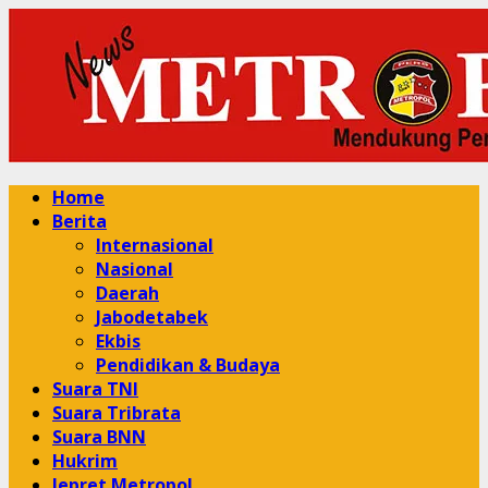
Skip
to
content
Primary
Home
Menu
Berita
Internasional
Nasional
Daerah
Jabodetabek
Ekbis
Pendidikan & Budaya
Suara TNI
Suara Tribrata
Suara BNN
Hukrim
Jepret Metropol