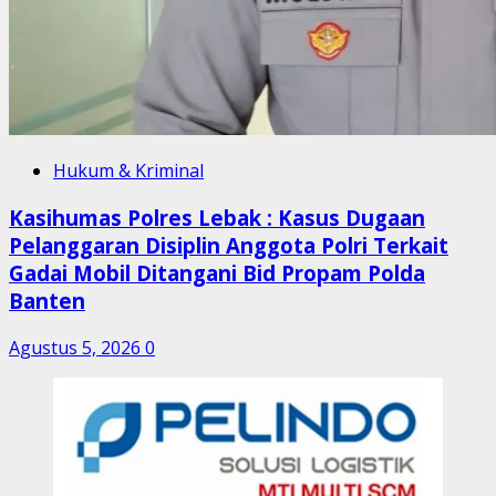
Hukum & Kriminal
Kasihumas Polres Lebak : Kasus Dugaan
Pelanggaran Disiplin Anggota Polri Terkait
Gadai Mobil Ditangani Bid Propam Polda
Banten
Agustus 5, 2026
0