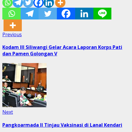
Post
Previous
Previous
post:
navigation
Kodam III Siliwangi Gelar Acara Laporan Korps Pati
dan Pamen Golongan V
Next
Next
post:
Pangkoarmada ll Tinjau Vaksinasi di Lanal Kendari