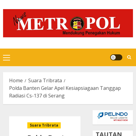
Skip
to
content
Primary
Menu
Home
Suara Tribrata
Polda Banten Gelar Apel Kesiapsiagaan Tanggap
Radiasi Cs-137 di Serang
Suara Tribrata
TAUTAN