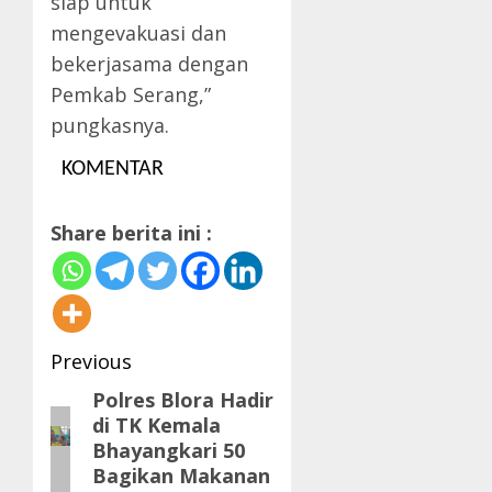
siap untuk
mengevakuasi dan
bekerjasama dengan
Pemkab Serang,”
pungkasnya.
KOMENTAR
Share berita ini :
Post
Previous
navigation
Polres Blora Hadir
Previous
di TK Kemala
post:
Bhayangkari 50
Bagikan Makanan