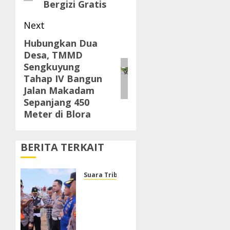
Bergizi Gratis
Next
Hubungkan Dua
Next
Desa, TMMD
post:
Sengkuyung
Tahap IV Bangun
Jalan Makadam
Sepanjang 450
Meter di Blora
BERITA TERKAIT
Suara Tribrata
Polresta
Sumenep
Buka
Posko