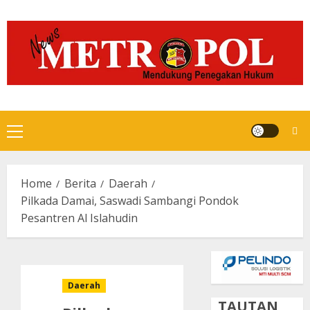
Skip
to
content
Primary
Menu
Home
Berita
Daerah
Pilkada Damai, Saswadi Sambangi Pondok
Pesantren Al Islahudin
Daerah
TAUTAN