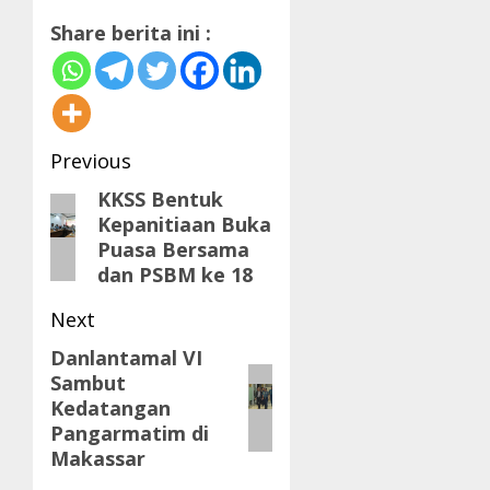
Share berita ini :
Post
Previous
navigation
KKSS Bentuk
Previous
Kepanitiaan Buka
post:
Puasa Bersama
dan PSBM ke 18
Next
Danlantamal VI
Next
Sambut
post:
Kedatangan
Pangarmatim di
Makassar