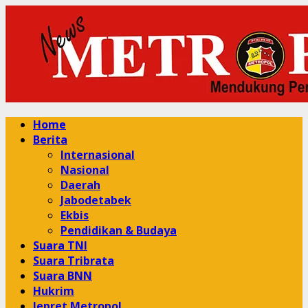
Skip
to
content
Primary
Home
Menu
Berita
Internasional
Nasional
Daerah
Jabodetabek
Ekbis
Pendidikan & Budaya
Suara TNI
Suara Tribrata
Suara BNN
Hukrim
Jepret Metropol