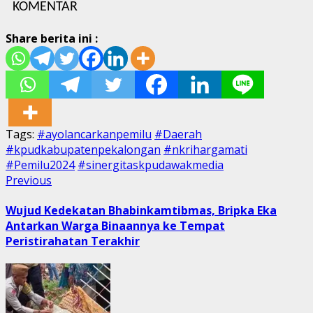
KOMENTAR
Share berita ini :
Tags:
#ayolancarkanpemilu
#Daerah
#kpudkabupatenpekalongan
#nkrihargamati
#Pemilu2024
#sinergitaskpudawakmedia
Post
Previous
Previous
post:
navigation
Wujud Kedekatan Bhabinkamtibmas, Bripka Eka
Antarkan Warga Binaannya ke Tempat
Peristirahatan Terakhir