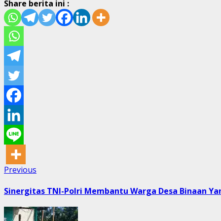
Share berita ini :
Post
Previous
Previous
post:
navigation
Sinergitas TNI-Polri Membantu Warga Desa Binaan Ya