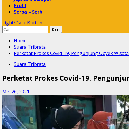
Profil
Serba – Serbi
Light/Dark Button
Cari
untuk:
Home
Suara Tribrata
Perketat Prokes Covid-19, Pengunjung Obyek Wisat
Suara Tribrata
Perketat Prokes Covid-19, Pengunj
Mei 26, 2021