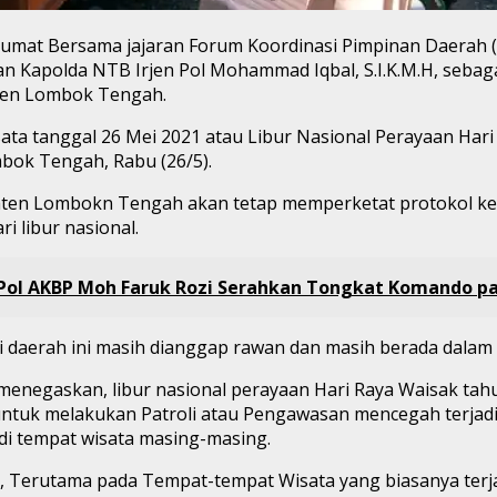
lumat Bersama jajaran Forum Koordinasi Pimpinan Daerah
 Kapolda NTB Irjen Pol Mohammad Iqbal, S.I.K.M.H, seba
ten Lombok Tengah.
ata tanggal 26 Mei 2021 atau Libur Nasional Perayaan Har
bok Tengah, Rabu (26/5).
paten Lombokn Tengah akan tetap memperketat protokol ke
 libur nasional.
 Pol AKBP Moh Faruk Rozi Serahkan Tongkat Komando p
i daerah ini masih dianggap rawan dan masih berada dalam 
enegaskan, libur nasional perayaan Hari Raya Waisak tahu
 untuk melakukan Patroli atau Pengawasan mencegah terjad
 di tempat wisata masing-masing.
, Terutama pada Tempat-tempat Wisata yang biasanya terja