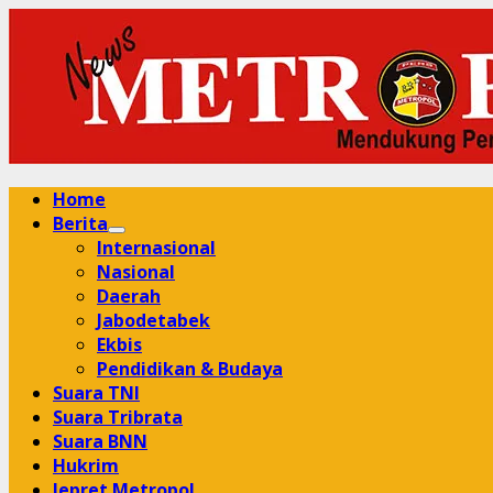
Skip
to
content
Primary
Home
Menu
Berita
Internasional
Nasional
Daerah
Jabodetabek
Ekbis
Pendidikan & Budaya
Suara TNI
Suara Tribrata
Suara BNN
Hukrim
Jepret Metropol