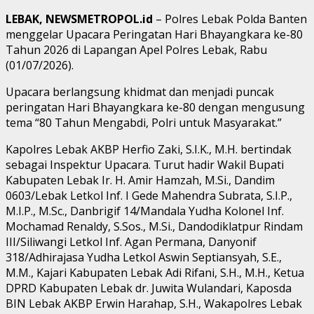
LEBAK, NEWSMETROPOL.id
– Polres Lebak Polda Banten
menggelar Upacara Peringatan Hari Bhayangkara ke-80
Tahun 2026 di Lapangan Apel Polres Lebak, Rabu
(01/07/2026).
Upacara berlangsung khidmat dan menjadi puncak
peringatan Hari Bhayangkara ke-80 dengan mengusung
tema “80 Tahun Mengabdi, Polri untuk Masyarakat.”
Kapolres Lebak AKBP Herfio Zaki, S.I.K., M.H. bertindak
sebagai Inspektur Upacara. Turut hadir Wakil Bupati
Kabupaten Lebak Ir. H. Amir Hamzah, M.Si., Dandim
0603/Lebak Letkol Inf. I Gede Mahendra Subrata, S.I.P.,
M.I.P., M.Sc., Danbrigif 14/Mandala Yudha Kolonel Inf.
Mochamad Renaldy, S.Sos., M.Si., Dandodiklatpur Rindam
III/Siliwangi Letkol Inf. Agan Permana, Danyonif
318/Adhirajasa Yudha Letkol Aswin Septiansyah, S.E.,
M.M., Kajari Kabupaten Lebak Adi Rifani, S.H., M.H., Ketua
DPRD Kabupaten Lebak dr. Juwita Wulandari, Kaposda
BIN Lebak AKBP Erwin Harahap, S.H., Wakapolres Lebak