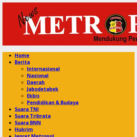
Skip
to
content
Primary
Home
Menu
Berita
Internasional
Nasional
Daerah
Jabodetabek
Ekbis
Pendidikan & Budaya
Suara TNI
Suara Tribrata
Suara BNN
Hukrim
Jepret Metropol