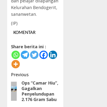
dan pelajar dilapangan
Kelurahan Bendogerit,
sananwetan.
(IP)
KOMENTAR
Share berita ini :
Post
Previous
navigation
Ops “Camar Hiu”,
Previous
Gagalkan
post:
Penyelundupan
2.176 Gram Sabu