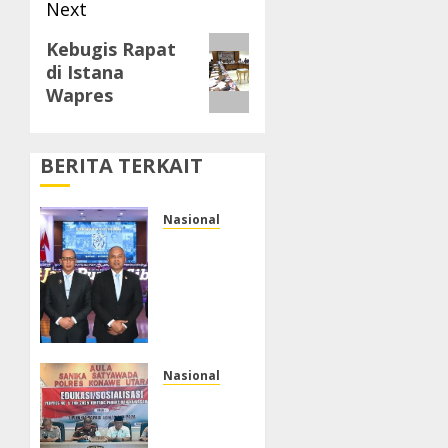
Next
Next
Kebugis Rapat
di Istana
post:
Wapres
BERITA TERKAIT
Nasional
Ketua
Umum
APTIKNAS
dan
APKOMINDO
Hadiri
HUT
Nasional
BSSN
Tim
ke-80,
Pokja
Tegaskan
Kamtib