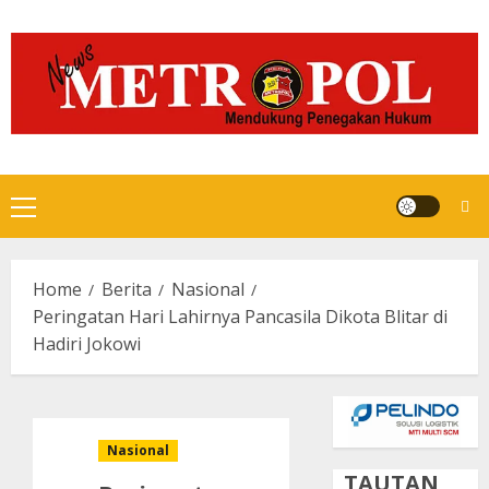
Skip
to
content
Primary
Menu
Home
Berita
Nasional
Peringatan Hari Lahirnya Pancasila Dikota Blitar di
Hadiri Jokowi
Nasional
TAUTAN