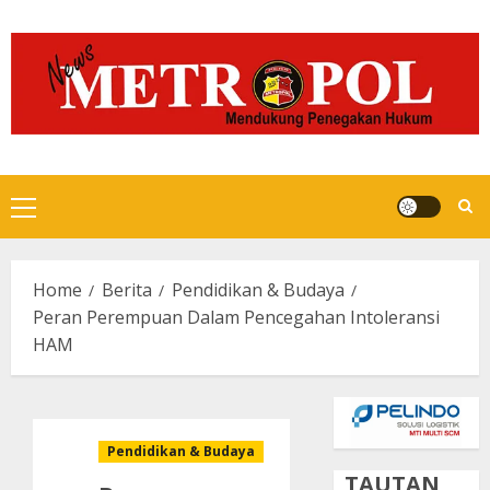
Skip
to
content
Primary
Menu
Home
Berita
Pendidikan & Budaya
Peran Perempuan Dalam Pencegahan Intoleransi
HAM
Pendidikan & Budaya
TAUTAN