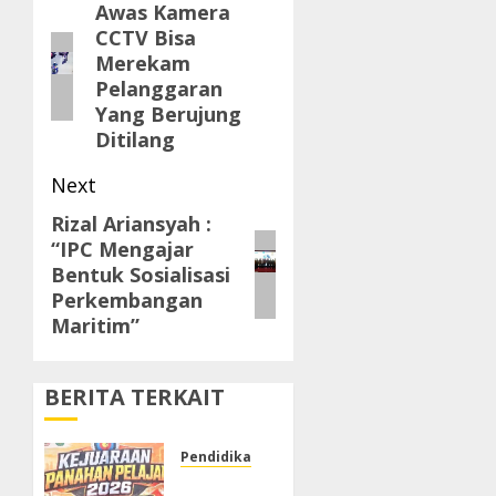
navigation
Awas Kamera
Previous
CCTV Bisa
post:
Merekam
Pelanggaran
Yang Berujung
Ditilang
Next
Rizal Ariansyah :
Next
“IPC Mengajar
post:
Bentuk Sosialisasi
Perkembangan
Maritim”
BERITA TERKAIT
Pendidikan & Budaya
SMP