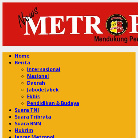
Skip
to
content
Primary
Home
Menu
Berita
Internasional
Nasional
Daerah
Jabodetabek
Ekbis
Pendidikan & Budaya
Suara TNI
Suara Tribrata
Suara BNN
Hukrim
Jepret Metropol