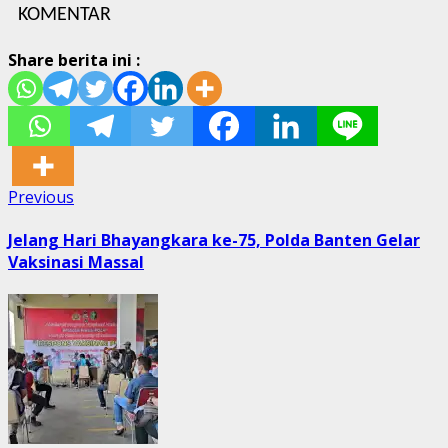
KOMENTAR
Share berita ini :
Post
Previous
Previous
post:
navigation
Jelang Hari Bhayangkara ke-75, Polda Banten Gelar
Vaksinasi Massal