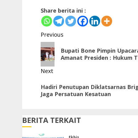
Share berita ini :
Post
Previous
navigation
Previous
Bupati Bone Pimpin Upacar
post:
Amanat Presiden : Hukum Tid
Next
Next
Hadiri Penutupan Diklatsarnas Brig
post:
Jaga Persatuan Kesatuan
BERITA TERKAIT
Ekbis