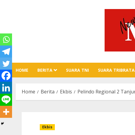
Skip
to
content
HOME
BERITA
SUARA TNI
SUARA TRIBRATA
Home
Berita
Ekbis
Pelindo Regional 2 Tan
Ekbis