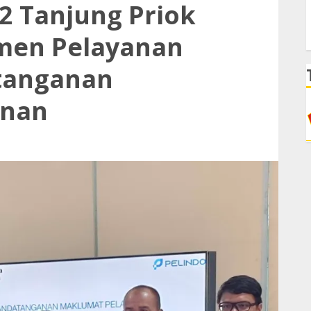
 2 Tanjung Priok
men Pelayanan
tanganan
anan