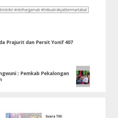
triotnkri #nkrihargamati #tnikuatrakyatbermartabat
 Prajurit dan Persit Yonif 407
ngwuni : Pemkab Pekalongan
n
Suara TNI