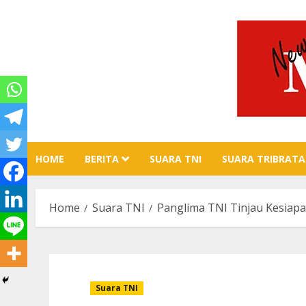
Skip
to
content
HOME
BERITA
SUARA TNI
SUARA TRIBRATA
Home
Suara TNI
Panglima TNI Tinjau Kesiapa
Suara TNI