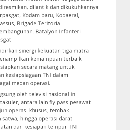
iresmikan, dilantik dan dikukuhkannya
pasgat, Kodam baru, Kodaeral,
sus, Brigade Teritorial
embangunan, Batalyon Infanteri
asgat
irkan sinergi kekuatan tiga matra
 menampilkan kemampuan terbaik
disiapkan secara matang untuk
n kesiapsiagaan TNI dalam
bagai medan operasi.
sung oleh televisi nasional ini
kuler, antara lain fly pass pesawat
jun operasi khusus, tembak
 satwa, hingga operasi darat
atan dan kesiapan tempur TNI.