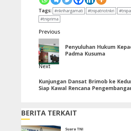
Tags:
#nkrihargamati
#tnipatriotnkri
#tnipa
#tniprima
Post
Previous
navigation
Previous
Penyuluhan Hukum Kepada
post:
Padma Kusuma
Next
Next
Kunjungan Dansat Brimob ke Kedu
post:
Siap Kawal Rencana Pengembanga
BERITA TERKAIT
Suara TNI