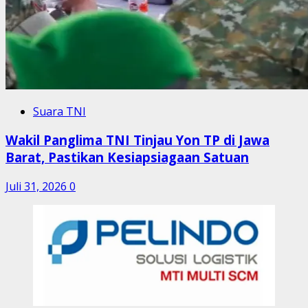
Suara TNI
Wakil Panglima TNI Tinjau Yon TP di Jawa
Barat, Pastikan Kesiapsiagaan Satuan
Juli 31, 2026
0