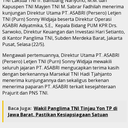
TNI Laksda TNI Ir. Bambang Nariyono, M.M. dan
Kapuspen TNI Mayjen TNI M. Sabrar Fadhilah menerima
kunjungan Direktur Utama PT. ASABRI (Persero) Letjen
TNI (Purn) Sonny Widjaja beserta Direktur Operasi
ASABRI Adiyatmika, S.E., Kepala Bidang PUM KPR Drs.
Sarwoko, Direktur Keuangan dan Investasi Hari Setianto,
di Kantor Panglima TNI, Subden Merdeka Barat, Jakarta
Pusat, Selasa (22/5).
Mengawali pertemuannya, Direktur Utama PT. ASABRI
(Persero) Letjen TNI (Purn) Sonny Widjaja mewakili
seluruh jajaran PT. ASABRI mengucapkan terima kasih
dengan berkenannya Marsekal TNI Hadi Tjahjanto
menerima kunjungannya dan sekaligus berkenan
menerima paparan PT. ASABRI terkait kesejahteraan
Prajurit dan PNS TNI.
Baca Juga:
Wakil Panglima TNI Tinjau Yon TP di
Jawa Barat, Pastikan Kesiapsiagaan Satuan