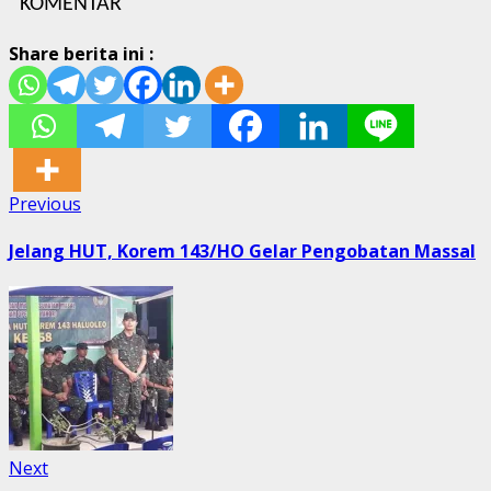
KOMENTAR
Share berita ini :
Post
Previous
Previous
post:
navigation
Jelang HUT, Korem 143/HO Gelar Pengobatan Massal
Next
Next