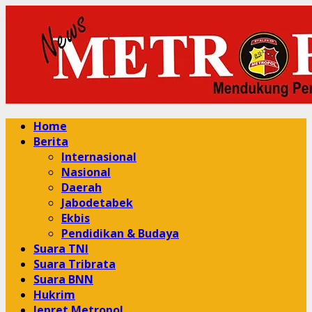
Skip
to
content
Primary
Home
Menu
Berita
Internasional
Nasional
Daerah
Jabodetabek
Ekbis
Pendidikan & Budaya
Suara TNI
Suara Tribrata
Suara BNN
Hukrim
Jepret Metropol