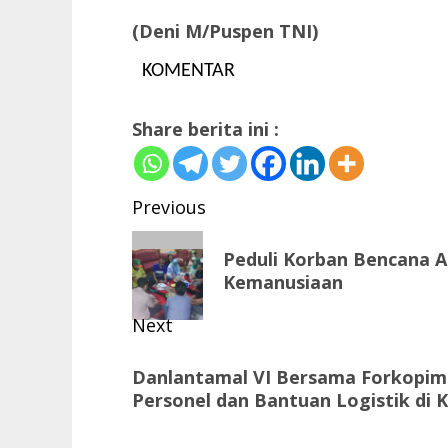
(Deni M/Puspen TNI)
KOMENTAR
Share berita ini :
Post
Previous
navigation
Previous
Peduli Korban Bencana A
post:
Kemanusiaan
Next
Next
Danlantamal VI Bersama Forkopimd
post:
Personel dan Bantuan Logistik di 