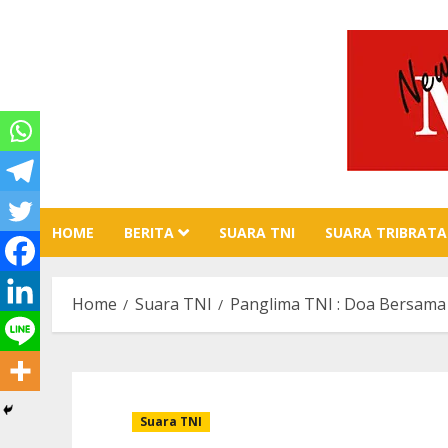
Skip
to
content
HOME
BERITA
SUARA TNI
SUARA TRIBRATA
Home
Suara TNI
Panglima TNI : Doa Bersama
Suara TNI