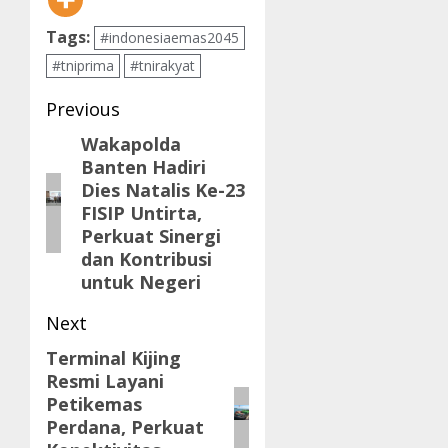
Tags:
#indonesiaemas2045
#tniprima
#tnirakyat
Post
Previous
navigation
Wakapolda
Previous
Banten Hadiri
post:
Dies Natalis Ke-23
FISIP Untirta,
Perkuat Sinergi
dan Kontribusi
untuk Negeri
Next
Terminal Kijing
Next
Resmi Layani
post:
Petikemas
Perdana, Perkuat