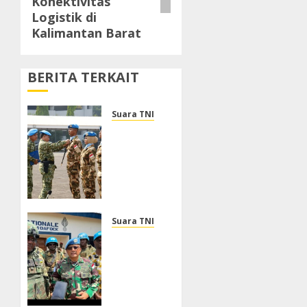
Konektivitas
Logistik di
Kalimantan Barat
BERITA TERKAIT
Suara TNI
Panglima
TNI
Sambut
Kepulangan
Satgas
Kizi TNI
Kontingen
Suara TNI
Garuda
Dukung
XX-V
Perlindungan
MONUSCO
Warga
Sipil,
AGUSTUS
DFC
7, 2026