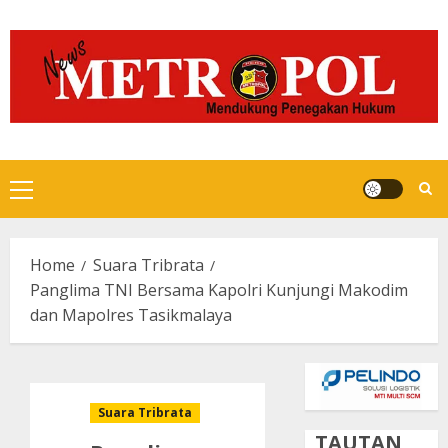
Skip
to
content
Primary
Menu
Home
Suara Tribrata
Panglima TNI Bersama Kapolri Kunjungi Makodim
dan Mapolres Tasikmalaya
Suara Tribrata
TAUTAN