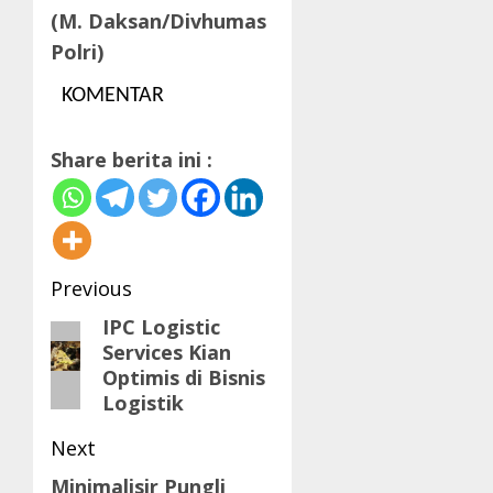
(M. Daksan/Divhumas
Polri)
KOMENTAR
Share berita ini :
Post
Previous
navigation
IPC Logistic
Previous
Services Kian
post:
Optimis di Bisnis
Logistik
Next
Minimalisir Pungli
Next