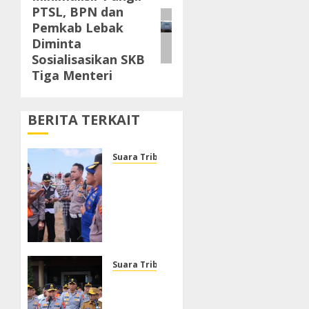
PTSL, BPN dan
post:
Pemkab Lebak
Diminta
Sosialisasikan SKB
Tiga Menteri
BERITA TERKAIT
Suara Tribrata
Polresta
Sumenep
Buka
Posko
Darurat,
Respon
Cepat
Suara Tribrata
Penanganan
Polda
Korban
Banten