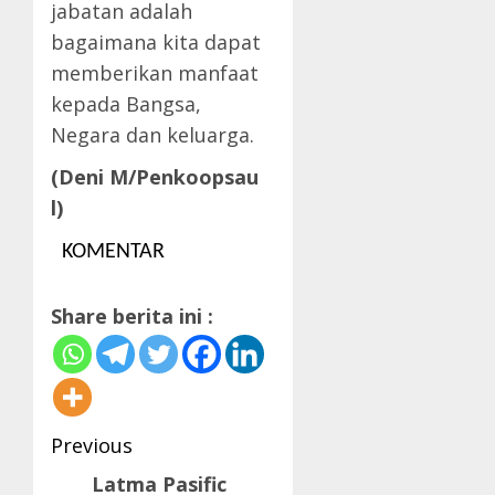
jabatan adalah
bagaimana kita dapat
memberikan manfaat
kepada Bangsa,
Negara dan keluarga.
(Deni M/Penkoopsau
l)
KOMENTAR
Share berita ini :
Post
Previous
navigation
Latma Pasific
Previous