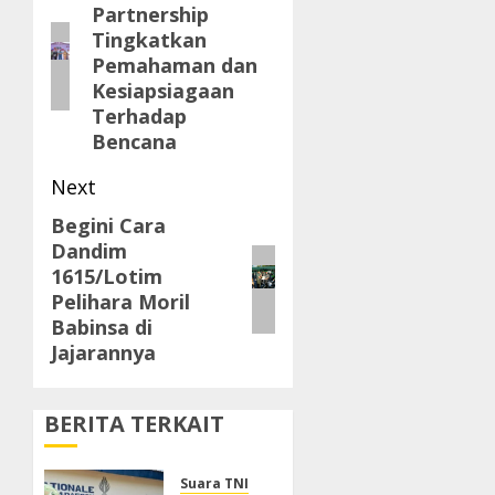
Partnership
post:
Tingkatkan
Pemahaman dan
Kesiapsiagaan
Terhadap
Bencana
Next
Begini Cara
Next
Dandim
post:
1615/Lotim
Pelihara Moril
Babinsa di
Jajarannya
BERITA TERKAIT
Suara TNI