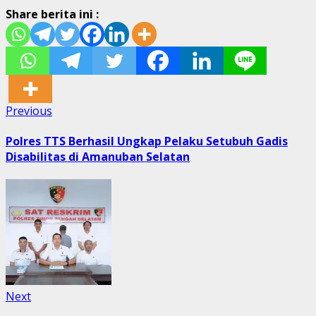
Share berita ini :
Post
Previous
Previous
post:
navigation
Polres TTS Berhasil Ungkap Pelaku Setubuh Gadis
Disabilitas di Amanuban Selatan
Next
Next
post: