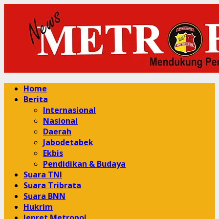
Skip
to
content
Primary
Home
Menu
Berita
Internasional
Nasional
Daerah
Jabodetabek
Ekbis
Pendidikan & Budaya
Suara TNI
Suara Tribrata
Suara BNN
Hukrim
Jepret Metropol