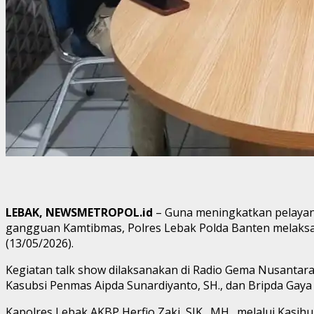
LEBAK, NEWSMETROPOL.id
– Guna meningkatkan pelaya
gangguan Kamtibmas, Polres Lebak Polda Banten melaksana
(13/05/2026).
Kegiatan talk show dilaksanakan di Radio Gema Nusantara 
Kasubsi Penmas Aipda Sunardiyanto, SH., dan Bripda Gaya
Kapolres Lebak AKBP Herfio Zaki, SIK., MH., melalui Kasih