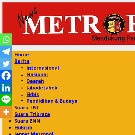
Skip
to
content
Primary
Home
Menu
Berita
Internasional
Nasional
Daerah
Jabodetabek
Ekbis
Pendidikan & Budaya
Suara TNI
Suara Tribrata
Suara BNN
Hukrim
Jepret Metropol