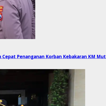
n Cepat Penanganan Korban Kebakaran KM Muti