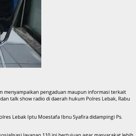
m menyampaikan pengaduan maupun informasi terkait
 dan talk show radio di daerah hukum Polres Lebak, Rabu
lres Lebak Iptu Moestafa Ibnu Syafira didampingi Ps.
osialisasi layanan 110 ini bertujuan agar masyarakat lebih