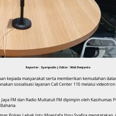
Reporter : Syaripudin | Editor : Widi Dwiyanto
nan kepada masyarakat serta memberikan kemudahan dala
kan sosialisasi layanan Call Center 110 melalui videotron
Jaya FM dan Radio Multatuli FM dipimpin oleh Kasihumas Po
 Bahana.
umas Polres Lebak Iptu Moestafa Ibnu Syafira mengatakan, s