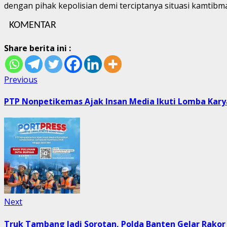
dengan pihak kepolisian demi terciptanya situasi kamtib
KOMENTAR
Share berita ini :
Post
Previous
Previous
post:
navigation
PTP Nonpetikemas Ajak Insan Media Ikuti Lomba Karya 
Next
Next
post:
Truk Tambang Jadi Sorotan, Polda Banten Gelar Rak