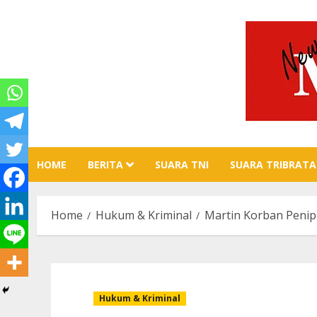
Skip
to
content
HOME
BERITA
SUARA TNI
SUARA TRIBRATA
Home
Hukum & Kriminal
Martin Korban Peni
Hukum & Kriminal