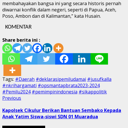
membahayakan bangsa ini yang secara historis pernah
diwarnai konflik dalam negeri, seperti di Papua, Aceh,
Poso, Ambon dan di Kalimantan,” kata Husain.
KOMENTAR
Share berita ini :
Tags:
#Daerah
#deklarasipemiludamai
#jusufkalla
#nkrihargamati
#opsmantapbrata2023-2024
#Pemilu2024
#pemimpinindonesia
#sikappolitik
Post
Previous
Previous
post:
navigation
Kapolsek Cikulur Berikan Bantuan Sembako Kepada
Anak Yatim Siswa-siswi SDN 01 Muaradua