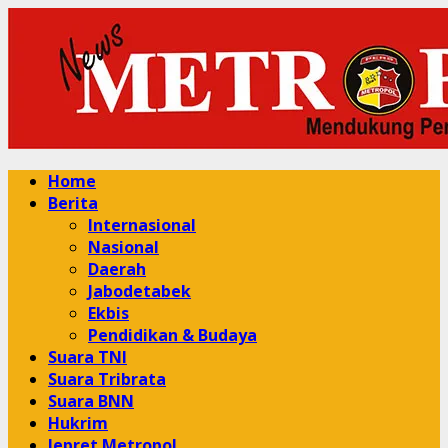
Skip
to
content
Primary
Home
Menu
Berita
Internasional
Nasional
Daerah
Jabodetabek
Ekbis
Pendidikan & Budaya
Suara TNI
Suara Tribrata
Suara BNN
Hukrim
Jepret Metropol