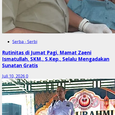
Serba - Serbi
Rutinitas di Jumat Pagi, Mamat Zaeni
Ismatullah, SKM., S.Kep., Selalu Mengadakan
Sunatan Gratis
Juli 10, 2026
0