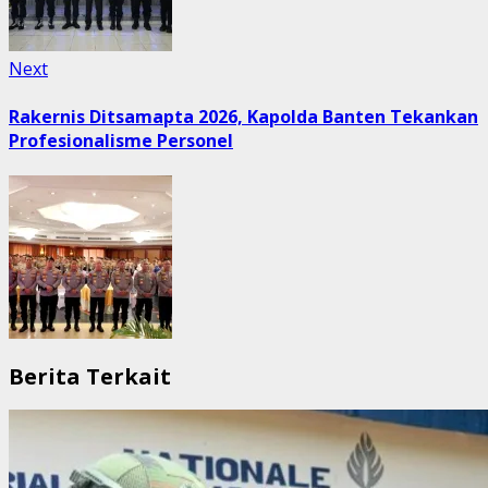
Next
Next
post:
Rakernis Ditsamapta 2026, Kapolda Banten Tekankan
Profesionalisme Personel
Berita Terkait