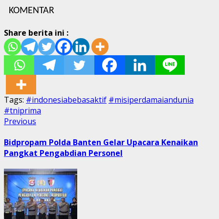
KOMENTAR
Share berita ini :
Tags:
#indonesiabebasaktif
#misiperdamaiandunia
#tniprima
Post
Previous
Previous
post:
navigation
Bidpropam Polda Banten Gelar Upacara Kenaikan
Pangkat Pengabdian Personel