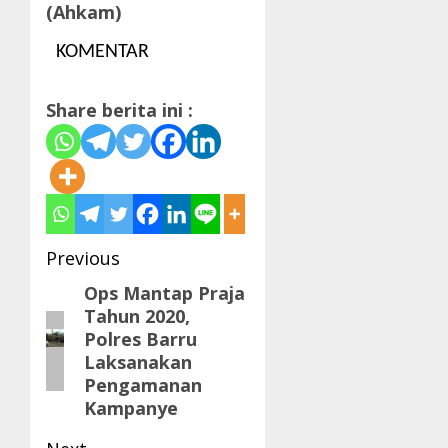
(Ahkam)
KOMENTAR
Share berita ini :
Post
Previous
navigation
Ops Mantap Praja
Previous
Tahun 2020,
post:
Polres Barru
Laksanakan
Pengamanan
Kampanye