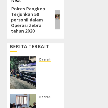
Next
Polres Pangkep
Next
Terjunkan 50
post:
personil dalam
Operasi Zebra
tahun 2020
BERITA TERKAIT
Daerah
PDAM
Tak
Alirkan
Air,
Warga
Jalan
Tengku
Daerah
Umar
DPRD
Lorong