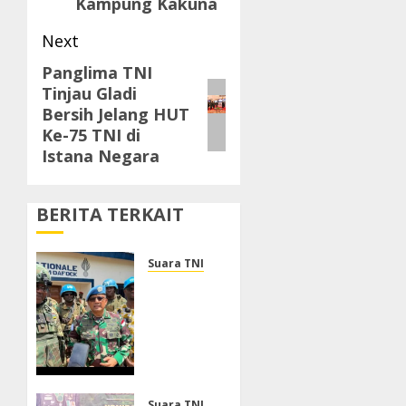
Kampung Kakuna
Next
Panglima TNI
Next
Tinjau Gladi
post:
Bersih Jelang HUT
Ke-75 TNI di
Istana Negara
BERITA TERKAIT
Suara TNI
Dukung
Perlindungan
Warga
Sipil,
DFC
MINUSCA
Suara TNI