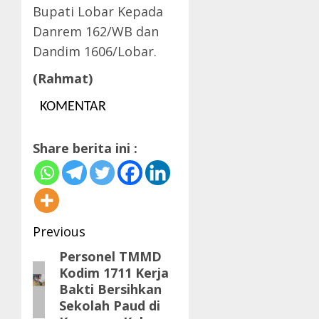
Bupati Lobar Kepada
Danrem 162/WB dan
Dandim 1606/Lobar.
(Rahmat)
KOMENTAR
Share berita ini :
Post
Previous
navigation
Personel TMMD
Previous
Kodim 1711 Kerja
post:
Bakti Bersihkan
Sekolah Paud di