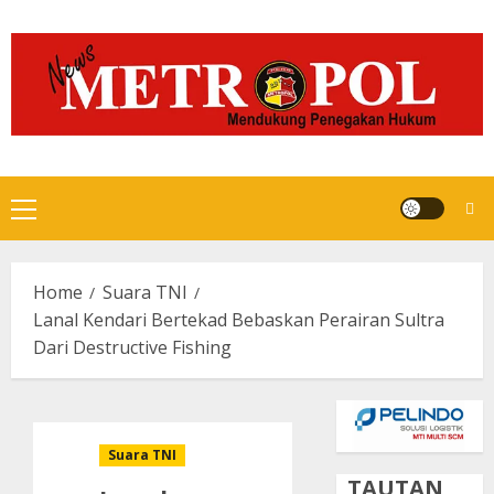
Skip
to
content
Primary
Menu
Home
Suara TNI
Lanal Kendari Bertekad Bebaskan Perairan Sultra
Dari Destructive Fishing
Suara TNI
TAUTAN