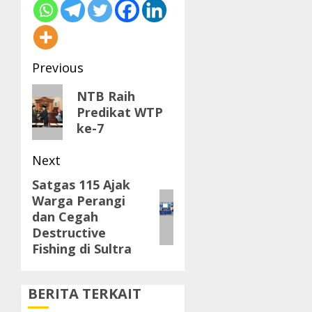
Post
Previous
navigation
Previous
NTB Raih
Predikat WTP
post:
ke-7
Next
Satgas 115 Ajak
Next
Warga Perangi
post:
dan Cegah
Destructive
Fishing di Sultra
BERITA TERKAIT