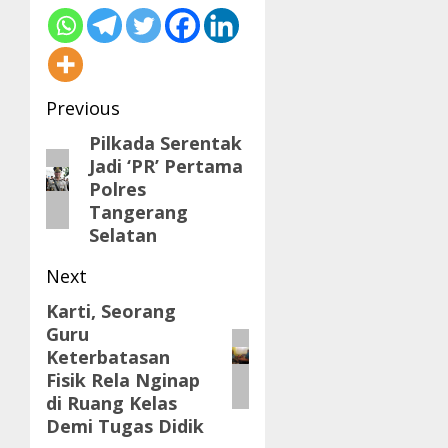
Post
Previous
navigation
Pilkada Serentak
Previous
Jadi ‘PR’ Pertama
post:
Polres
Tangerang
Selatan
Next
Karti, Seorang
Next
Guru
post:
Keterbatasan
Fisik Rela Nginap
di Ruang Kelas
Demi Tugas Didik