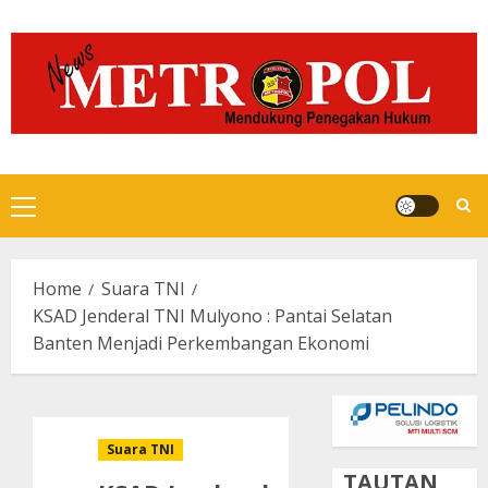
Skip
to
content
Primary
Menu
Home
Suara TNI
KSAD Jenderal TNI Mulyono : Pantai Selatan
Banten Menjadi Perkembangan Ekonomi
Suara TNI
TAUTAN