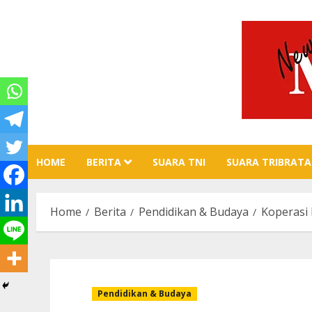
Skip
to
content
HOME
BERITA
SUARA TNI
SUARA TRIBRATA
Home
Berita
Pendidikan & Budaya
Koperasi
Pendidikan & Budaya