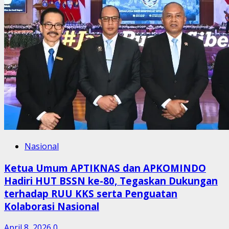
Nasional
Ketua Umum APTIKNAS dan APKOMINDO
Hadiri HUT BSSN ke-80, Tegaskan Dukungan
terhadap RUU KKS serta Penguatan
Kolaborasi Nasional
April 8, 2026
0