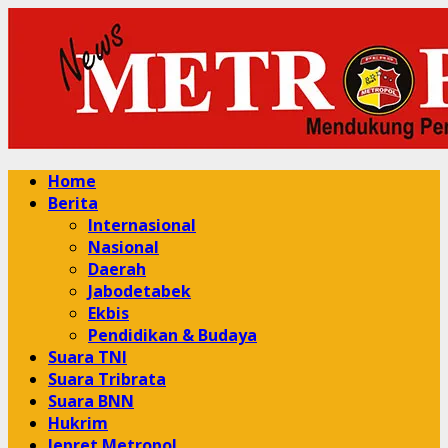
Skip
to
content
Primary
Home
Menu
Berita
Internasional
Nasional
Daerah
Jabodetabek
Ekbis
Pendidikan & Budaya
Suara TNI
Suara Tribrata
Suara BNN
Hukrim
Jepret Metropol