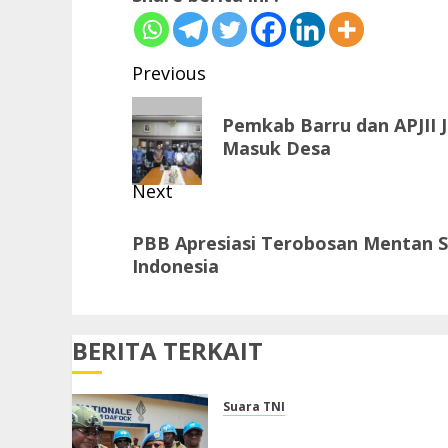
Post
Previous
navigation
Previous
Pemkab Barru dan APJII 
post:
Masuk Desa
Next
Next
PBB Apresiasi Terobosan Mentan 
post:
Indonesia
BERITA TERKAIT
Suara TNI
Dukung Perlindungan