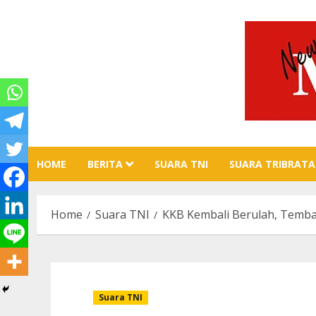
Skip
to
content
HOME
BERITA
SUARA TNI
SUARA TRIBRATA
Home
Suara TNI
KKB Kembali Berulah, Temba
Suara TNI