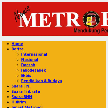
Skip
to
content
Primary
Home
Menu
Berita
Internasional
Nasional
Daerah
Jabodetabek
Ekbis
Pendidikan & Budaya
Suara TNI
Suara Tribrata
Suara BNN
Hukrim
Jepret Metropol