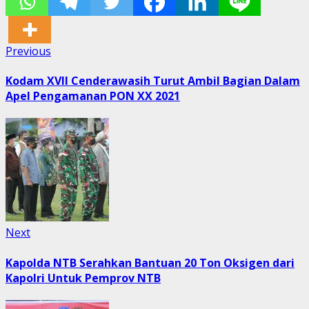
Post
Previous
Previous
post:
navigation
Kodam XVII Cenderawasih Turut Ambil Bagian Dalam
Apel Pengamanan PON XX 2021
Next
Next
post:
Kapolda NTB Serahkan Bantuan 20 Ton Oksigen dari
Kapolri Untuk Pemprov NTB