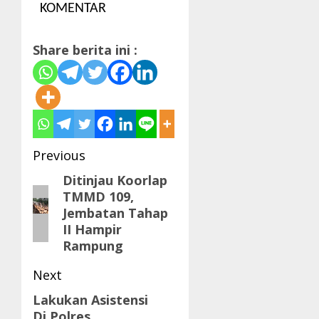
KOMENTAR
Share berita ini :
Post
Previous
navigation
Ditinjau Koorlap
Previous
TMMD 109,
post:
Jembatan Tahap
II Hampir
Rampung
Next
Lakukan Asistensi
Next
Di Polres