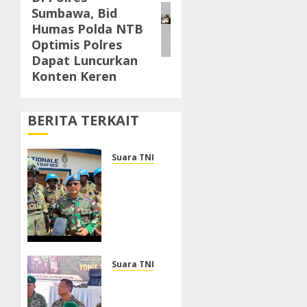
post:
Sumbawa, Bid
Humas Polda NTB
Optimis Polres
Dapat Luncurkan
Konten Keren
BERITA TERKAIT
Suara TNI
Dukung
Perlindungan
Warga
Sipil,
DFC
MINUSCA
Mayjen
Suara TNI
TNI M
Wakil
Asmi
Panglima